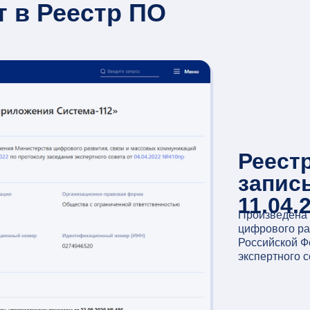
т в
Реестр ПО
Реест
запис
11.04.
Произведена 
цифрового ра
Российской Ф
экспертного с