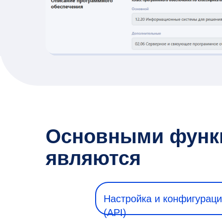
Основными функц
являются
Настройка и конфигурац
(API)