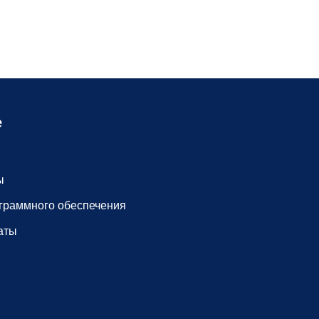
е
ы
граммного обеспечения
аты