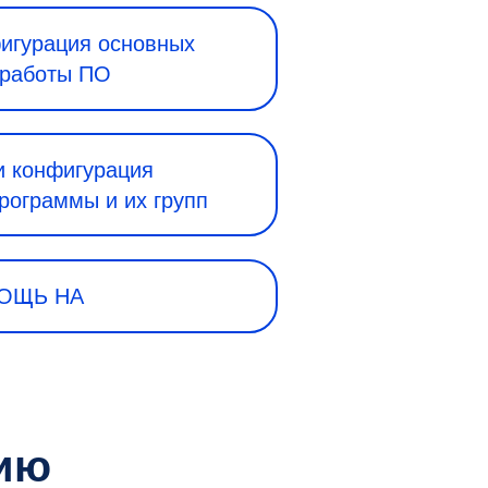
фигурация основных
 работы ПО
и конфигурация
рограммы и их групп
МОЩЬ НА
цию